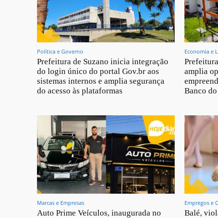
Política e Governo
Economia e L
Prefeitura de Suzano inicia integração
Prefeitur
do login único do portal Gov.br aos
amplia op
sistemas internos e amplia segurança
empreend
do acesso às plataformas
Banco do 
Marcas e Empresas
Empregos e 
Auto Prime Veículos, inaugurada no
Balé, vio