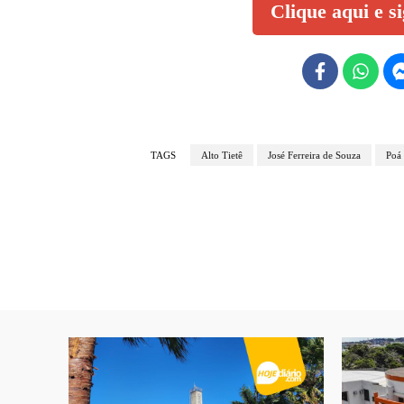
Clique aqui e s
TAGS
Alto Tietê
José Ferreira de Souza
Poá