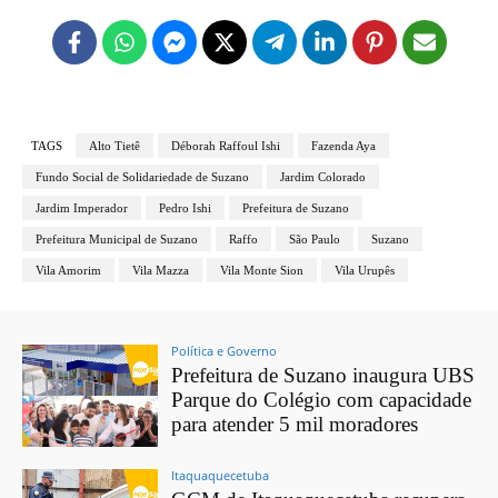
TAGS
Alto Tietê
Déborah Raffoul Ishi
Fazenda Aya
Fundo Social de Solidariedade de Suzano
Jardim Colorado
Jardim Imperador
Pedro Ishi
Prefeitura de Suzano
Prefeitura Municipal de Suzano
Raffo
São Paulo
Suzano
Vila Amorim
Vila Mazza
Vila Monte Sion
Vila Urupês
Política e Governo
Prefeitura de Suzano inaugura UBS
Parque do Colégio com capacidade
para atender 5 mil moradores
Itaquaquecetuba