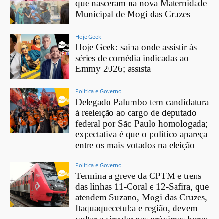
que nasceram na nova Maternidade
Municipal de Mogi das Cruzes
Hoje Geek
Hoje Geek: saiba onde assistir às
séries de comédia indicadas ao
Emmy 2026; assista
Política e Governo
Delegado Palumbo tem candidatura
à reeleição ao cargo de deputado
federal por São Paulo homologada;
expectativa é que o político apareça
entre os mais votados na eleição
Política e Governo
Termina a greve da CPTM e trens
das linhas 11-Coral e 12-Safira, que
atendem Suzano, Mogi das Cruzes,
Itaquaquecetuba e região, devem
voltar a circular nas próximas horas