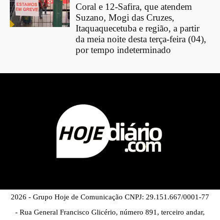
Coral e 12-Safira, que atendem
Suzano, Mogi das Cruzes,
Itaquaquecetuba e região, a partir
da meia noite desta terça-feira (04),
por tempo indeterminado
2026 - Grupo Hoje de Comunicação CNPJ: 29.151.667/0001-77
- Rua General Francisco Glicério, número 891, terceiro andar,