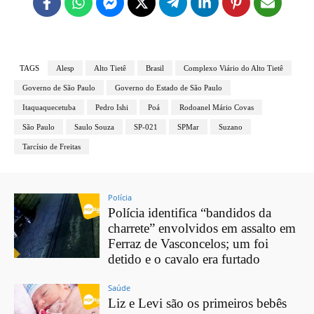
TAGS
Alesp
Alto Tietê
Brasil
Complexo Viário do Alto Tietê
Governo de São Paulo
Governo do Estado de São Paulo
Itaquaquecetuba
Pedro Ishi
Poá
Rodoanel Mário Covas
São Paulo
Saulo Souza
SP-021
SPMar
Suzano
Tarcísio de Freitas
Polícia
Polícia identifica “bandidos da
charrete” envolvidos em assalto em
Ferraz de Vasconcelos; um foi
detido e o cavalo era furtado
Saúde
Liz e Levi são os primeiros bebês