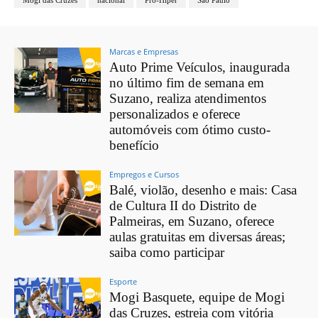
Mogi das Cruzes
nacional
Pró-Hiper
São Paulo
Marcas e Empresas
Auto Prime Veículos, inaugurada
no último fim de semana em
Suzano, realiza atendimentos
personalizados e oferece
automóveis com ótimo custo-
benefício
Empregos e Cursos
Balé, violão, desenho e mais: Casa
de Cultura II do Distrito de
Palmeiras, em Suzano, oferece
aulas gratuitas em diversas áreas;
saiba como participar
Esporte
Mogi Basquete, equipe de Mogi
das Cruzes, estreia com vitória