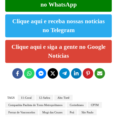
no WhatsApp
Clique aqui e receba nossas notícias
no Telegram
Clique aqui e siga a gente no Google
Notícias
TAGS
11-Coral
12-Safira
Alto Tietê
Companhia Paulista de Trens Metropolitanos
Corinthians
CPTM
Ferraz de Vasconcelos
Mogi das Cruzes
Poá
São Paulo