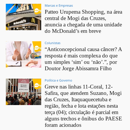
Marcas e Empresas
Patteo Urupema Shopping, na área
central de Mogi das Cruzes,
anuncia a chegada de uma unidade
do McDonald’s em breve
Colunistas
“Anticoncepcional causa câncer? A
resposta é mais complexa do que
um simples ‘sim’ ou ‘não’.”, por
Doutor Jorge Abissamra Filho
Política e Governo
Greve nas linhas 11-Coral, 12-
Safira, que atendem Suzano, Mogi
das Cruzes, Itaquaquecetuba e
região, fecha e lota estações nesta
terça (04); circulação é parcial em
alguns trechos e ônibus do PAESE
foram acionados